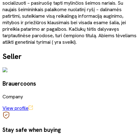
socializuoti – pasiruošę tapti mylinčios šeimos nariais. Su
naujais šeimininkais palaikome nuolatinį ryšį – dalinamės
patirtimi, suteikiame visą reikalingą informaciją auginimo,
mitybos ir priežiūros klausimais bei visada esame šalia, jei
prireikia patarimo ar pagalbos. Kačiukų tėtis dalyvavęs
tarptautinėse parodose, turi čempiono titulą. Abiems tėveliams
atlikti genetiniai tyrimai ( yra sveiki).
Seller
Brauercoons
Company
View profile
Stay safe when buying