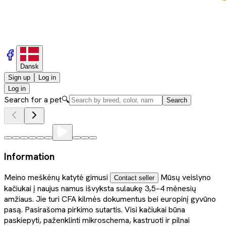
Dansk
Sign up
Log in
Log in
Search for a pet
🔍
Search
Information
Meino meškėnų katytė gimusi
Mūsų veislyno
Contact seller
kačiukai į naujus namus išvyksta sulaukę 3,5–4 mėnesių
amžiaus. Jie turi CFA kilmės dokumentus bei europinį gyvūno
pasą. Pasirašoma pirkimo sutartis. Visi kačiukai būna
paskiepyti, paženklinti mikroschema, kastruoti ir pilnai