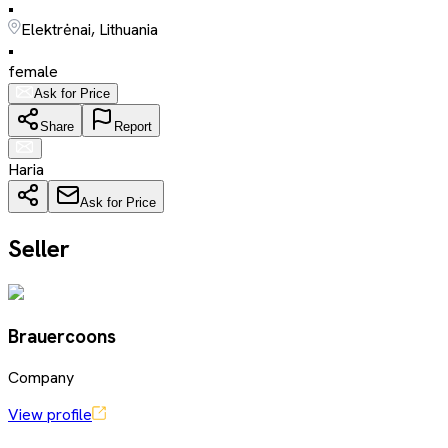
•
Elektrėnai, Lithuania
•
female
Ask for Price
Share
Report
Haria
Ask for Price
Seller
Brauercoons
Company
View profile