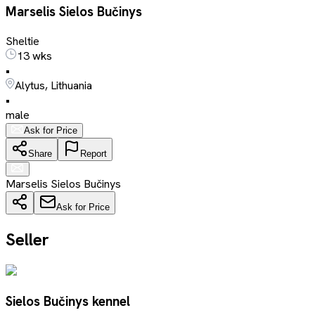
Marselis Sielos Bučinys
Sheltie
13 wks
•
Alytus, Lithuania
•
male
Ask for Price
Share
Report
Marselis Sielos Bučinys
Ask for Price
Seller
Sielos Bučinys kennel