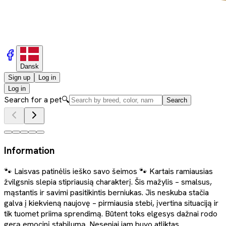
Dansk
Sign up
Log in
Log in
Search for a pet
🔍
Search
Information
🐾 Laisvas patinėlis ieško savo šeimos 🐾 Kartais ramiausias
žvilgsnis slepia stipriausią charakterį. Šis mažylis – smalsus,
mąstantis ir savimi pasitikintis berniukas. Jis neskuba stačia
galva į kiekvieną naujovę – pirmiausia stebi, įvertina situaciją ir
tik tuomet priima sprendimą. Būtent toks elgesys dažnai rodo
gerą emocinį stabilumą. Neseniai jam buvo atliktas