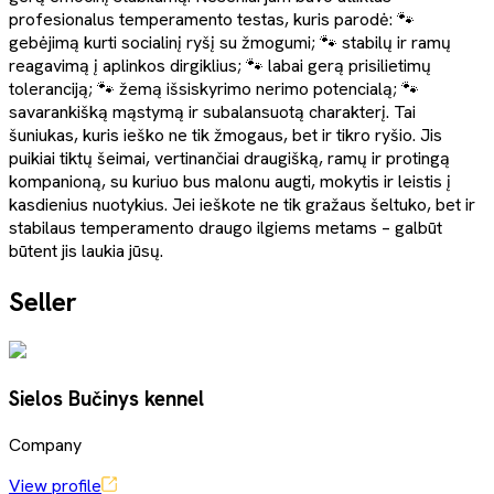
profesionalus temperamento testas, kuris parodė: 🐾
gebėjimą kurti socialinį ryšį su žmogumi; 🐾 stabilų ir ramų
reagavimą į aplinkos dirgiklius; 🐾 labai gerą prisilietimų
toleranciją; 🐾 žemą išsiskyrimo nerimo potencialą; 🐾
savarankišką mąstymą ir subalansuotą charakterį. Tai
šuniukas, kuris ieško ne tik žmogaus, bet ir tikro ryšio. Jis
puikiai tiktų šeimai, vertinančiai draugišką, ramų ir protingą
kompanioną, su kuriuo bus malonu augti, mokytis ir leistis į
kasdienius nuotykius. Jei ieškote ne tik gražaus šeltuko, bet ir
stabilaus temperamento draugo ilgiems metams – galbūt
būtent jis laukia jūsų.
Seller
Sielos Bučinys kennel
Company
View profile