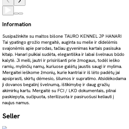
Information
Susipažinkite su maltos bišone TAURO KENNEL JP HANARI
Tai ypatingo grožio mergaitė, auginta su meile ir didelėmis
svajonėmis apie parodas, tačiau gyvenimas kartais pasisuka
kitaip. Hanari puikiai sudėta, elegantiška ir labai švelnaus būdo
kalytė. Ji meili, jautri ir prisirišanti prie žmogaus, todėl ieško
ramių, mylinčių namų, kuriuose galėtų jaustis saugi ir mylima.
Mergaitei ieškome žmonių, kurie kantriai ir iš lėto padėtų jai
apsiprasti, skirtų dėmesio, šilumos ir supratimo. Atsidėkodama
ji dovanos begalinį švelnumą, ištikimybę ir daug gražių
akimirkų kartu. Mergaitė su FCI / LKD dokumentais, pilnai
paskiepyta, sučipuota, sterilizuota ir pasiruošusi keliauti į
naujus namus.
Seller