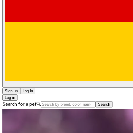
Sign up
Log in
Log in
Search for a pet
🔍
Search