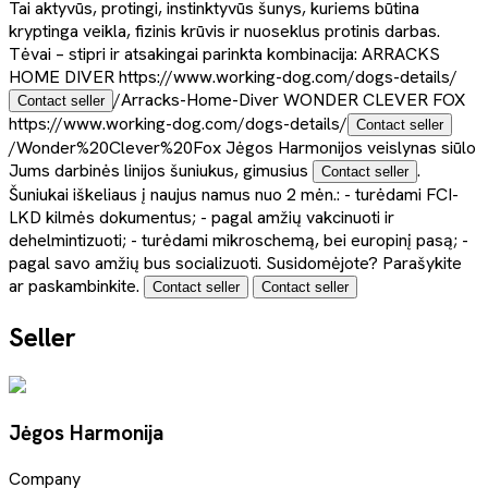
Tai aktyvūs, protingi, instinktyvūs šunys, kuriems būtina
kryptinga veikla, fizinis krūvis ir nuoseklus protinis darbas.
Tėvai – stipri ir atsakingai parinkta kombinacija: ARRACKS
HOME DIVER https://www.working-dog.com/dogs-details/
/Arracks-Home-Diver WONDER CLEVER FOX
Contact seller
https://www.working-dog.com/dogs-details/
Contact seller
/Wonder%20Clever%20Fox Jėgos Harmonijos veislynas siūlo
Jums darbinės linijos šuniukus, gimusius
.
Contact seller
Šuniukai iškeliaus į naujus namus nuo 2 mėn.: - turėdami FCI-
LKD kilmės dokumentus; - pagal amžių vakcinuoti ir
dehelmintizuoti; - turėdami mikroschemą, bei europinį pasą; -
pagal savo amžių bus socializuoti. Susidomėjote? Parašykite
ar paskambinkite.
Contact seller
Contact seller
Seller
Jėgos Harmonija
Company