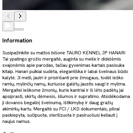
Information
Susipažinkite su maltos bišone TAURO KENNEL JP HANARI
Tai ypatingo grožio mergaitė, auginta su meile ir didelėmis
svajonėmis apie parodas, tačiau gyvenimas kartais pasisuka
kitaip. Hanari puikiai sudėta, elegantiška ir labai švelnaus būdo
kalytė. Ji meili, jautri ir prisirišanti prie žmogaus, todėl ieško
ramių, mylinčių namų, kuriuose galėtų jaustis saugi ir mylima.
Mergaitei ieškome žmonių, kurie kantriai ir iš lėto padėtų jai
apsiprasti, skirtų dėmesio, šilumos ir supratimo. Atsidėkodama
ji dovanos begalinį švelnumą, ištikimybę ir daug gražių
akimirkų kartu. Mergaitė su FCI / LKD dokumentais, pilnai
paskiepyta, sučipuota, sterilizuota ir pasiruošusi keliauti į
naujus namus.