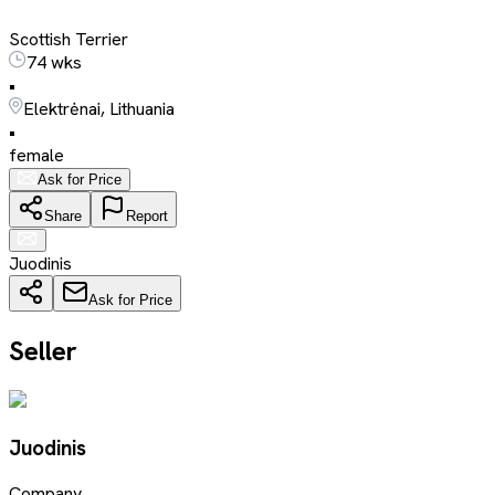
Scottish Terrier
74 wks
•
Elektrėnai, Lithuania
•
female
Ask for Price
Share
Report
Juodinis
Ask for Price
Seller
Juodinis
Company