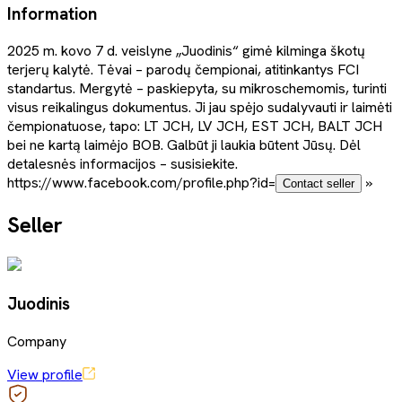
Information
2025 m. kovo 7 d. veislyne „Juodinis“ gimė kilminga škotų
terjerų kalytė. Tėvai – parodų čempionai, atitinkantys FCI
standartus. Mergytė – paskiepyta, su mikroschemomis, turinti
visus reikalingus dokumentus. Ji jau spėjo sudalyvauti ir laimėti
čempionatuose, tapo: LT JCH, LV JCH, EST JCH, BALT JCH
bei ne kartą laimėjo BOB. Galbūt ji laukia būtent Jūsų. Dėl
detalesnės informacijos – susisiekite.
https://www.facebook.com/profile.php?id=
»
Contact seller
Seller
Juodinis
Company
View profile