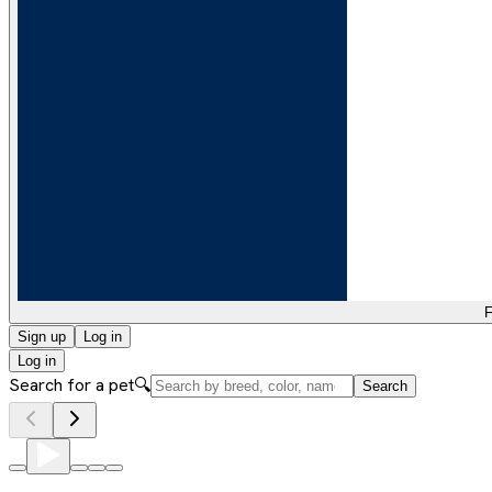
F
Sign up
Log in
Log in
Search for a pet
🔍
Search