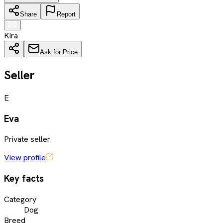
Share
Report
Kira
Ask for Price
Seller
E
Eva
Private seller
View profile
Key facts
Category
Dog
Breed