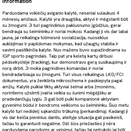
Information
Parduodama vokiečių aviganio kalytė, neseniai sulaukusi 4
mėnesių amžiaus. Kalytė yra draugiška, aktyvi ir mėgstanti būti
su žmogumi. Ji turi pagrindinius paklusnumo įgūdžius, gerai
bendrauja su šeimininku ir noriai mokosi. Kadangi ji vis dar labai
jauna, jai reikalinga tolimesnė socializacija, nuoseklus
auklėjimas ir papildomas mokymas, kad užaugtų stabilia ir
savimi pasitikinčia kalyte. Nuo mažens buvo supažindinama su
IGP sporto pagrindais. Taip pat yra keletą kartų dirbusi
pėdsekystėje (tracking), kur demonstravo gerą susikaupimą ir
norą dirbti. Ji moka pagrindines komandas ir noriai
bendradarbiauja su žmogumi. Turi visus reikalingus LKD/FCI
dokumentus, yra ženklinta mikroschema ir paskiepyta pagal
amžių. Kalytė puikiai tiktų aktyviai šeimai arba žmonėms,
norintiems užsiimti įvairia veikla su šunimi mėgėjišku ar
pradedančiųjų lygiu. Ji gali būti puiki kompanionė aktyviam
gyvenimo būdui ir bendroms veikloms su šeimininku. Šiuo metu
kalytė turi nedidelį sąkandžio trūkumą (perkandimą). Kadangi ji
vis dar keičia pieninius dantis, ateityje situacija gali pasikeisti,
tačiau to garantuoti negalime. Dėl šios priežasties ji nėra
parduodama parodoms ar veisimui, tačiau tai netrukdo jai būti