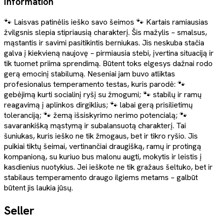
Information
🐾 Laisvas patinėlis ieško savo šeimos 🐾 Kartais ramiausias
žvilgsnis slepia stipriausią charakterį. Šis mažylis – smalsus,
mąstantis ir savimi pasitikintis berniukas. Jis neskuba stačia
galva į kiekvieną naujovę – pirmiausia stebi, įvertina situaciją ir
tik tuomet priima sprendimą. Būtent toks elgesys dažnai rodo
gerą emocinį stabilumą. Neseniai jam buvo atliktas
profesionalus temperamento testas, kuris parodė: 🐾
gebėjimą kurti socialinį ryšį su žmogumi; 🐾 stabilų ir ramų
reagavimą į aplinkos dirgiklius; 🐾 labai gerą prisilietimų
toleranciją; 🐾 žemą išsiskyrimo nerimo potencialą; 🐾
savarankišką mąstymą ir subalansuotą charakterį. Tai
šuniukas, kuris ieško ne tik žmogaus, bet ir tikro ryšio. Jis
puikiai tiktų šeimai, vertinančiai draugišką, ramų ir protingą
kompanioną, su kuriuo bus malonu augti, mokytis ir leistis į
kasdienius nuotykius. Jei ieškote ne tik gražaus šeltuko, bet ir
stabilaus temperamento draugo ilgiems metams – galbūt
būtent jis laukia jūsų.
Seller