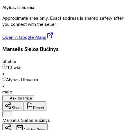
Alytus, Lithuania
Approximate area only. Exact address is shared safely after
you connect with the seller.
Open in Google Maps
Marselis Sielos Bučinys
Sheltie
13 wks
•
Alytus, Lithuania
•
male
Ask for Price
Share
Report
Marselis Sielos Bučinys
Ask for Price