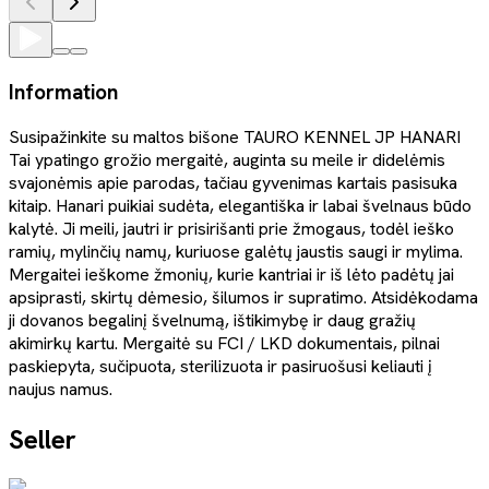
Information
Susipažinkite su maltos bišone TAURO KENNEL JP HANARI
Tai ypatingo grožio mergaitė, auginta su meile ir didelėmis
svajonėmis apie parodas, tačiau gyvenimas kartais pasisuka
kitaip. Hanari puikiai sudėta, elegantiška ir labai švelnaus būdo
kalytė. Ji meili, jautri ir prisirišanti prie žmogaus, todėl ieško
ramių, mylinčių namų, kuriuose galėtų jaustis saugi ir mylima.
Mergaitei ieškome žmonių, kurie kantriai ir iš lėto padėtų jai
apsiprasti, skirtų dėmesio, šilumos ir supratimo. Atsidėkodama
ji dovanos begalinį švelnumą, ištikimybę ir daug gražių
akimirkų kartu. Mergaitė su FCI / LKD dokumentais, pilnai
paskiepyta, sučipuota, sterilizuota ir pasiruošusi keliauti į
naujus namus.
Seller