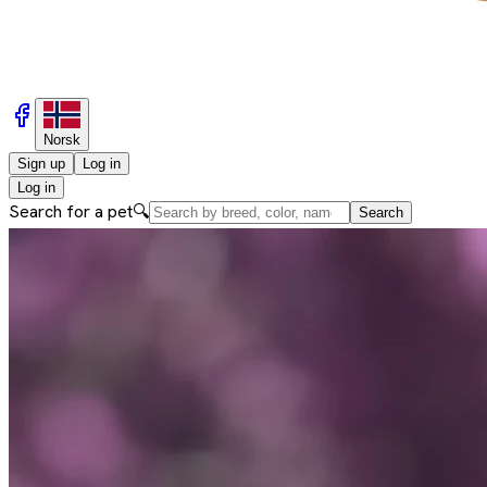
Norsk
Sign up
Log in
Log in
Search for a pet
🔍
Search