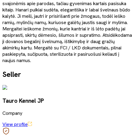
svajonėmis apie parodas, tačiau gyvenimas kartais pasisuka
kitaip. Hanari puikiai sudėta, elegantiška ir labai švelnaus būdo
kalytė. Ji meili, jautri ir prisirišanti prie žmogaus, todėl ieško
ramių, mylinčių namų, kuriuose galėtų jaustis saugi ir mylima.
Mergaitei ieškome žmonių, kurie kantriai ir iš lėto padėtų jai
apsiprasti, skirtų dėmesio, šilumos ir supratimo. Atsidėkodama
ji dovanos begalinį švelnumą, ištikimybę ir daug gražių
akimirkų kartu. Mergaitė su FCI / LKD dokumentais, pilnai
paskiepyta, sučipuota, sterilizuota ir pasiruošusi keliauti į
naujus namus.
Seller
Tauro Kennel JP
Company
View profile