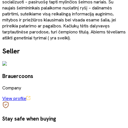
socializuoti – pasiruošę tapti mylinčios šeimos nariais. Su
naujais šeimininkais palaikome nuolatinį ryšį – dalinamės
patirtimi, suteikiame visą reikalingą informaciją auginimo,
mitybos ir priežiūros klausimais bei visada esame šalia, jei
prireikia patarimo ar pagalbos. Kačiukų tėtis dalyvavęs
tarptautinėse parodose, turi čempiono titulą. Abiems tėveliams
atlikti genetiniai tyrimai ( yra sveiki).
Seller
Brauercoons
Company
View profile
Stay safe when buying