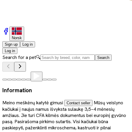
Norsk
Sign up
Log in
Log in
Search for a pet
🔍
Search
Information
Meino meškėnų katytė gimusi
Mūsų veislyno
Contact seller
kačiukai į naujus namus išvyksta sulaukę 3,5–4 mėnesių
amžiaus. Jie turi CFA kilmės dokumentus bei europinį gyvūno
pasą. Pasirašoma pirkimo sutartis. Visi kačiukai būna
paskiepyti, paženklinti mikroschema, kastruoti ir pilnai