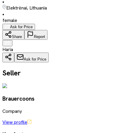
•
Elektrėnai, Lithuania
•
female
Ask for Price
Share
Report
Haria
Ask for Price
Seller
Brauercoons
Company
View profile