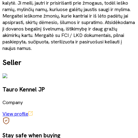
kalytė. Ji meili, jautri ir prisirišanti prie žmogaus, todėl ieško
ramių, mylinčių namų, kuriuose galėtų jaustis saugi ir mylima.
Mergaitei ieškome žmonių, kurie kantriai ir iš lėto padėtų jai
apsiprasti, skirtų dėmesio, šilumos ir supratimo. Atsidėkodama
ji dovanos begalinį švelnumą, ištikimybę ir daug gražių
akimirkų kartu. Mergaitė su FCI / LKD dokumentais, pilnai
paskiepyta, sučipuota, sterilizuota ir pasiruošusi keliauti į
naujus namus.
Seller
Tauro Kennel JP
Company
View profile
Stay safe when buying