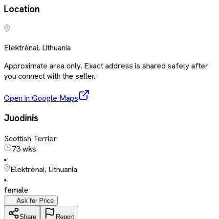
Location
Elektrėnai, Lithuania
Approximate area only. Exact address is shared safely after
you connect with the seller.
Open in Google Maps
Juodinis
Scottish Terrier
73 wks
•
Elektrėnai, Lithuania
•
female
Ask for Price
Share
Report