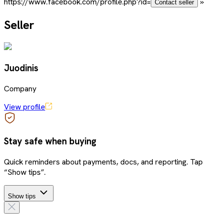
https://www.facebook.com/profile.php?id=
»
Contact seller
Seller
Juodinis
Company
View profile
Stay safe when buying
Quick reminders about payments, docs, and reporting. Tap
“Show tips”.
Show tips