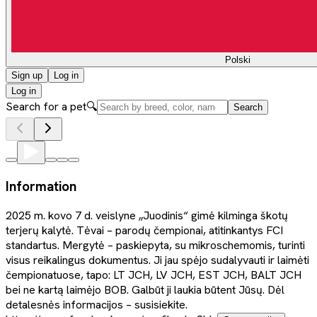
Polski
Sign up
Log in
Log in
Search for a pet
🔍
Search
Information
2025 m. kovo 7 d. veislyne „Juodinis“ gimė kilminga škotų
terjerų kalytė. Tėvai – parodų čempionai, atitinkantys FCI
standartus. Mergytė – paskiepyta, su mikroschemomis, turinti
visus reikalingus dokumentus. Ji jau spėjo sudalyvauti ir laimėti
čempionatuose, tapo: LT JCH, LV JCH, EST JCH, BALT JCH
bei ne kartą laimėjo BOB. Galbūt ji laukia būtent Jūsų. Dėl
detalesnės informacijos – susisiekite.