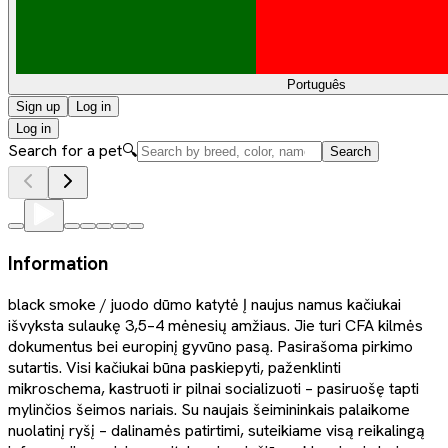
Português
Sign up
Log in
Log in
Search for a pet
🔍
Search
Information
black smoke / juodo dūmo katytė Į naujus namus kačiukai
išvyksta sulaukę 3,5–4 mėnesių amžiaus. Jie turi CFA kilmės
dokumentus bei europinį gyvūno pasą. Pasirašoma pirkimo
sutartis. Visi kačiukai būna paskiepyti, paženklinti
mikroschema, kastruoti ir pilnai socializuoti – pasiruošę tapti
mylinčios šeimos nariais. Su naujais šeimininkais palaikome
nuolatinį ryšį – dalinamės patirtimi, suteikiame visą reikalingą