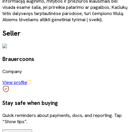
informaciją auginimo, mitybos ir priežiūros klausimais bei
visada esame šalia, jei prireikia patarimo ar pagalbos. Kačiukų
tėtis dalyvavęs tarptautinėse parodose, turi čempiono titulą.
Abiems tėveliams atlikti genetiniai tyrimai ( sveiki).
Seller
Brauercoons
Company
View profile
Stay safe when buying
Quick reminders about payments, docs, and reporting. Tap
“Show tips”.