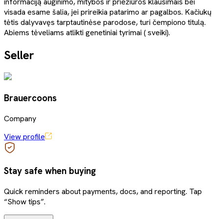
informaciją auginimo, mitybos ir priežiūros klausimais bei
visada esame šalia, jei prireikia patarimo ar pagalbos. Kačiukų
tėtis dalyvavęs tarptautinėse parodose, turi čempiono titulą.
Abiems tėveliams atlikti genetiniai tyrimai ( sveiki).
Seller
Brauercoons
Company
View profile
Stay safe when buying
Quick reminders about payments, docs, and reporting. Tap
“Show tips”.