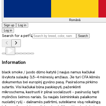
Română
Sign up
Log in
Log in
Search for a pet
🔍
Search
Information
black smoke / juodo dūmo katytė Į naujus namus kačiukai
išvyksta sulaukę 3,5–4 mėnesių amžiaus. Jie turi CFA kilmės
dokumentus bei europinį gyvūno pasą. Pasirašoma pirkimo
sutartis. Visi kačiukai būna paskiepyti, paženklinti
mikroschema, kastruoti ir pilnai socializuoti – pasiruošę tapti
mylinčios šeimos nariais. Su naujais šeimininkais palaikome
nuolatinį ryšį – dalinamės patirtimi, suteikiame visą reikalingą