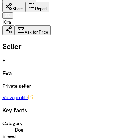
Share
Report
Kira
Ask for Price
Seller
E
Eva
Private seller
View profile
Key facts
Category
Dog
Breed