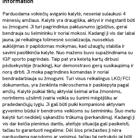
Information
Parduodama vokiečių aviganio kalytė, neseniai sulaukusi 4
mėnesių amžiaus. Kalytė yra draugiška, aktyvi ir mėgstanti būti
su žmogumi. Ji turi pagrindinius paklusnumo įgūdžius, gerai
bendrauja su šeimininku ir noriai mokosi. Kadangi ji vis dar labai
jauna, jai reikalinga tolimesnė socializacija, nuoseklus
auklėjimas ir papildomas mokymas, kad užaugtų stabilia ir
savimi pasitikinčia kalyte. Nuo mažens buvo supažindinama su
IGP sporto pagrindais. Taip pat yra keletą kartų dirbusi
pėdsekystėje (tracking), kur demonstravo gerą susikaupimą ir
norą dirbti. Ji moka pagrindines komandas ir noriai
bendradarbiauja su žmogumi. Turi visus reikalingus LKD/FCI
dokumentus, yra ženklinta mikroschema ir paskiepyta pagal
amžių. Kalytė puikiai tiktų aktyviai šeimai arba žmonėms,
norintiems užsiimti įvairia veikla su šunimi mėgėjišku ar
pradedančiųjų lygiu. Ji gali būti puiki kompanionė aktyviam
gyvenimo būdui ir bendroms veikloms su šeimininku. Šiuo metu
kalytė turi nedidelį sąkandžio trūkumą (perkandimą). Kadangi ji
vis dar keičia pieninius dantis, ateityje situacija gali pasikeisti,
tačiau to garantuoti negalime. Dėl šios priežasties ji nėra
parduodama parodoms ar veisimui, tačiau tai netrukdo jai būti