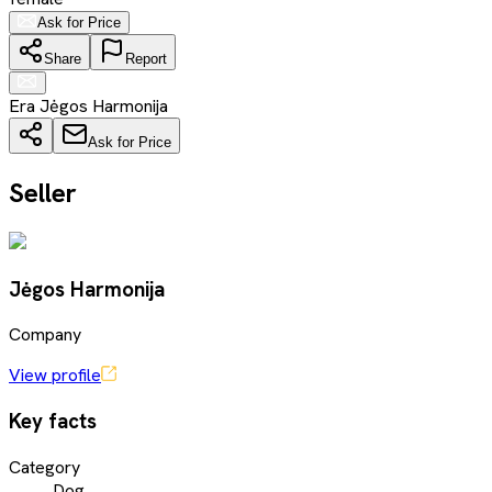
Ask for Price
Share
Report
Era Jėgos Harmonija
Ask for Price
Seller
Jėgos Harmonija
Company
View profile
Key facts
Category
Dog