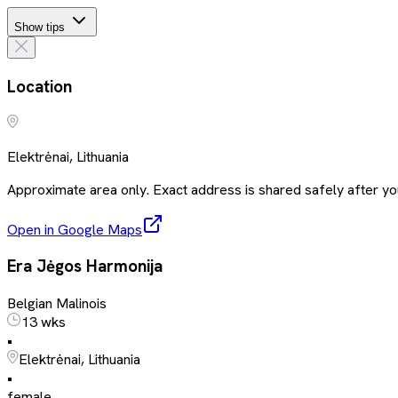
Show tips
Location
Elektrėnai, Lithuania
Approximate area only. Exact address is shared safely after you
Open in Google Maps
Era Jėgos Harmonija
Belgian Malinois
13 wks
•
Elektrėnai, Lithuania
•
female