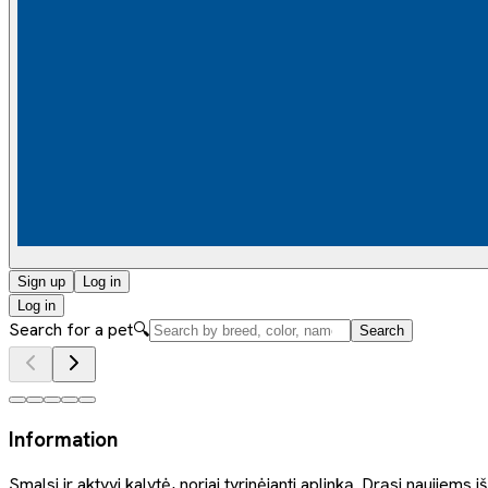
Sign up
Log in
Log in
Search for a pet
🔍
Search
Information
Smalsi ir aktyvi kalytė, noriai tyrinėjanti aplinką. Drąsi naujie