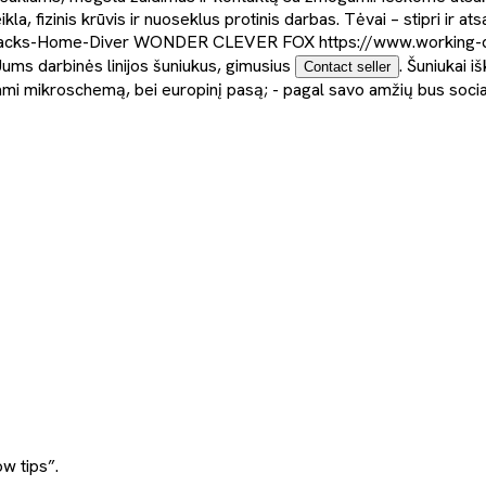
eikla, fizinis krūvis ir nuoseklus protinis darbas. Tėvai – stipri
acks-Home-Diver WONDER CLEVER FOX https://www.working-d
s darbinės linijos šuniukus, gimusius
. Šuniukai 
Contact seller
dami mikroschemą, bei europinį pasą; - pagal savo amžių bus socia
w tips”.