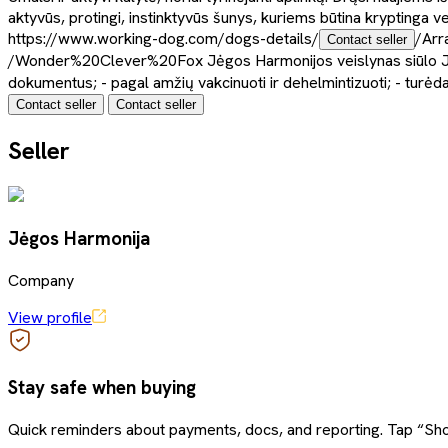
aktyvūs, protingi, instinktyvūs šunys, kuriems būtina kryptinga v
https://www.working-dog.com/dogs-details/
/Arr
Contact seller
/Wonder%20Clever%20Fox Jėgos Harmonijos veislynas siūlo Jum
dokumentus; - pagal amžių vakcinuoti ir dehelmintizuoti; - turė
Contact seller
Contact seller
Seller
Jėgos Harmonija
Company
View profile
Stay safe when buying
Quick reminders about payments, docs, and reporting. Tap “Sho