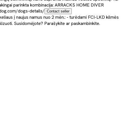
 ir atsakingai parinkta kombinacija: ARRACKS HOME DIVER
og.com/dogs-details/
Contact seller
iškeliaus į naujus namus nuo 2 mėn.: - turėdami FCI-LKD kilmės
lizuoti. Susidomėjote? Parašykite ar paskambinkite.