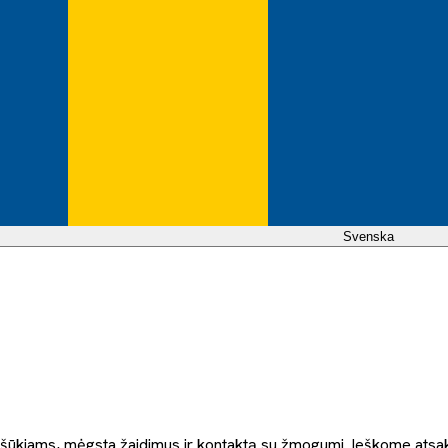
Svenska
ms iššūkiams, mėgsta žaidimus ir kontaktą su žmogumi. Ieškome atsak