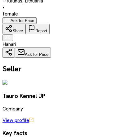
Kaunas, Lithuania
•
female
Ask for Price
Share
Report
Hanari
Ask for Price
Seller
Tauro Kennel JP
Company
View profile
Key facts