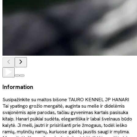
Information
Susipažinkite su maltos bišone TAURO KENNEL JP HANARI
Tai ypatingo grožio mergaitė, auginta su meile ir didelėmis
svajonėmis apie parodas, tačiau gyvenimas kartais pasisuka
kitaip. Hanari puikiai sudėta, elegantiška ir labai švelnaus būdo
kalytė. Ji meili, jautri ir prisirišanti prie žmogaus, todėl ieško
ramių, mylinčių namų, kuriuose galėtų jaustis saugi ir mylima.