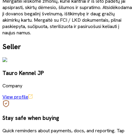
Mergaitei ieškome žmonių, kurie kantriai ir iš lėto padėtų jai
apsiprasti, skirtų dėmesio, šilumos ir supratimo. Atsidėkodama
ji dovanos begalinį švelnumą, ištikimybę ir daug gražių
akimirkų kartu. Mergaitė su FCI / LKD dokumentais, pilnai
paskiepyta, sučipuota, sterilizuota ir pasiruošusi keliauti į
naujus namus.
Seller
Tauro Kennel JP
Company
View profile
Stay safe when buying
Quick reminders about payments, docs, and reporting. Tap