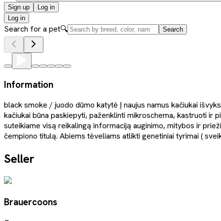
Sign up
Log in
Log in
Search for a pet
🔍
Search
Information
black smoke / juodo dūmo katytė Į naujus namus kačiukai išvyks
kačiukai būna paskiepyti, paženklinti mikroschema, kastruoti ir pi
suteikiame visą reikalingą informaciją auginimo, mitybos ir priež
čempiono titulą. Abiems tėveliams atlikti genetiniai tyrimai ( sveik
Seller
Brauercoons