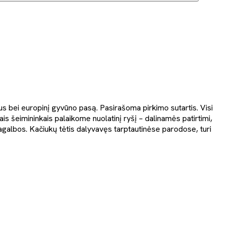
 bei europinį gyvūno pasą. Pasirašoma pirkimo sutartis. Visi
ais šeimininkais palaikome nuolatinį ryšį – dalinamės patirtimi,
pagalbos. Kačiukų tėtis dalyvavęs tarptautinėse parodose, turi