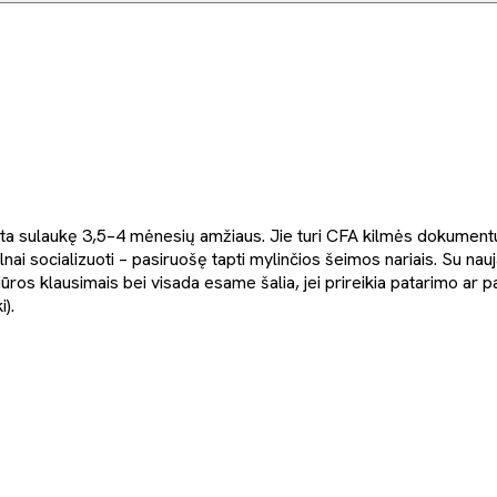
ta sulaukę 3,5–4 mėnesių amžiaus. Jie turi CFA kilmės dokumentus
lnai socializuoti – pasiruošę tapti mylinčios šeimos nariais. Su nauj
iūros klausimais bei visada esame šalia, jei prireikia patarimo ar 
i).