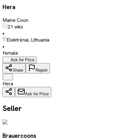
Hera
Maine Coon
21 wks
•
Elektrėnai, Lithuania
•
female
Ask for Price
Share
Report
Hera
Ask for Price
Seller
Brauercoons