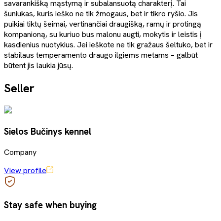
savarankišką mąstymą ir subalansuotą charakterį. Tai
šuniukas, kuris ieško ne tik žmogaus, bet ir tikro ryšio. Jis
puikiai tiktų šeimai, vertinančiai draugišką, ramų ir protingą
kompanioną, su kuriuo bus malonu augti, mokytis ir leistis į
kasdienius nuotykius. Jei ieškote ne tik gražaus šeltuko, bet ir
stabilaus temperamento draugo ilgiems metams – galbūt
būtent jis laukia jūsų.
Seller
Sielos Bučinys kennel
Company
View profile
Stay safe when buying