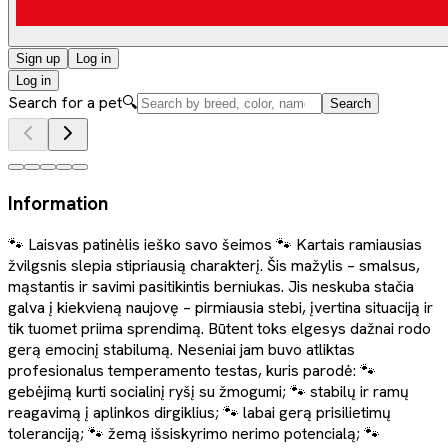
Sign up
Log in
Log in
Search for a pet
🔍
Search
Information
🐾 Laisvas patinėlis ieško savo šeimos 🐾 Kartais ramiausias
žvilgsnis slepia stipriausią charakterį. Šis mažylis – smalsus,
mąstantis ir savimi pasitikintis berniukas. Jis neskuba stačia
galva į kiekvieną naujovę – pirmiausia stebi, įvertina situaciją ir
tik tuomet priima sprendimą. Būtent toks elgesys dažnai rodo
gerą emocinį stabilumą. Neseniai jam buvo atliktas
profesionalus temperamento testas, kuris parodė: 🐾
gebėjimą kurti socialinį ryšį su žmogumi; 🐾 stabilų ir ramų
reagavimą į aplinkos dirgiklius; 🐾 labai gerą prisilietimų
toleranciją; 🐾 žemą išsiskyrimo nerimo potencialą; 🐾