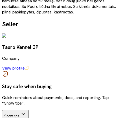
namuose atneša ne tik meilę, bet ir daug juoko bei geros
nuotaikos. Su Pedro liūdna tikrai nebus Su kilmės dokumentais,
pilnai paskiepytas, čipuotas, kastruotas.
Seller
Tauro Kennel JP
Company
View profile
Stay safe when buying
Quick reminders about payments, docs, and reporting. Tap
“Show tips”.
Show tips