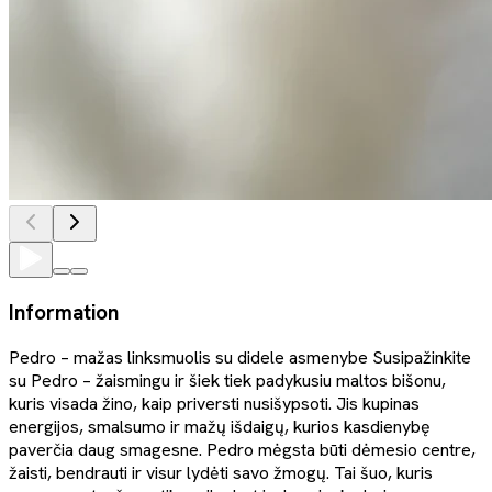
Information
Pedro – mažas linksmuolis su didele asmenybe Susipažinkite
su Pedro – žaismingu ir šiek tiek padykusiu maltos bišonu,
kuris visada žino, kaip priversti nusišypsoti. Jis kupinas
energijos, smalsumo ir mažų išdaigų, kurios kasdienybę
paverčia daug smagesne. Pedro mėgsta būti dėmesio centre,
žaisti, bendrauti ir visur lydėti savo žmogų. Tai šuo, kuris