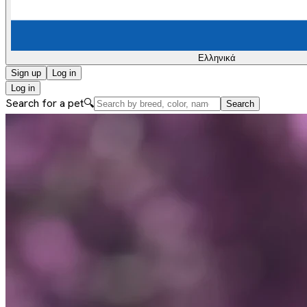
Ελληνικά
Sign up
Log in
Log in
Search for a pet
🔍
Search