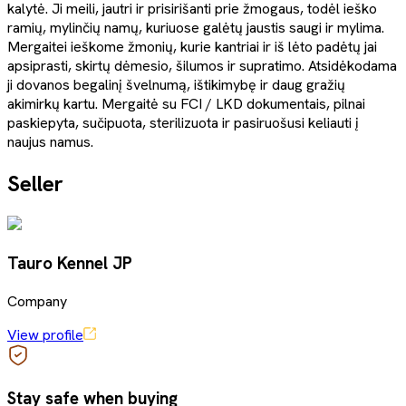
kalytė. Ji meili, jautri ir prisirišanti prie žmogaus, todėl ieško
ramių, mylinčių namų, kuriuose galėtų jaustis saugi ir mylima.
Mergaitei ieškome žmonių, kurie kantriai ir iš lėto padėtų jai
apsiprasti, skirtų dėmesio, šilumos ir supratimo. Atsidėkodama
ji dovanos begalinį švelnumą, ištikimybę ir daug gražių
akimirkų kartu. Mergaitė su FCI / LKD dokumentais, pilnai
paskiepyta, sučipuota, sterilizuota ir pasiruošusi keliauti į
naujus namus.
Seller
Tauro Kennel JP
Company
View profile
Stay safe when buying